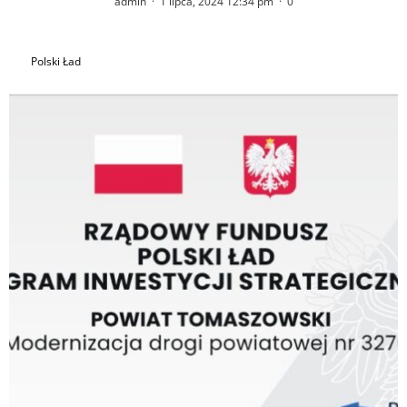
admin
·
1 lipca, 2024 12:34 pm
·
0
Polski Ład