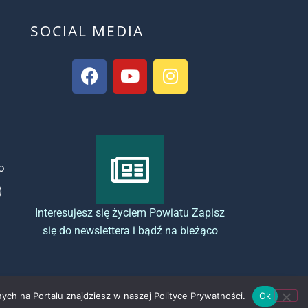
SOCIAL MEDIA
o
)
Interesujesz się życiem Powiatu Zapisz
się do newslettera i bądź na bieżąco
ych na Portalu znajdziesz w naszej Polityce Prywatności.
Ok
Copyright by powiat-tomaszowski.com.pl