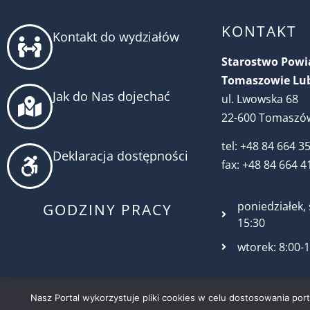
KONTAKT
Kontakt do wydziałów
Starostwo Pow
Tomaszowie Lu
Jak do Nas dojechać
ul. Lwowska 68
22-600 Tomaszów
tel: +48 84 664 3
Deklaracja dostępności
fax: +48 84 664 4
poniedziałek, 
GODZINY PRACY
15:30
wtorek: 8:00-
Nasz Portal wykorzystuje pliki cookies w celu dostosowania por