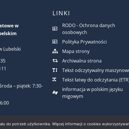
LINKI
RODO - Ochrona danych
iatowe w
osobowych
belskim
Polityka Prywatności
 Lubelski
Mapa strony
Archiwalna strona
535
111
Tekst odczytywalny maszynow
Tekst łatwy do odczytania (ETR
środa – piątek: 7:30-
Informacja w polskim języku
migowym
16:00
talu do potrzeb użytkownika. Więcej informacji o cookies wykorzystywan