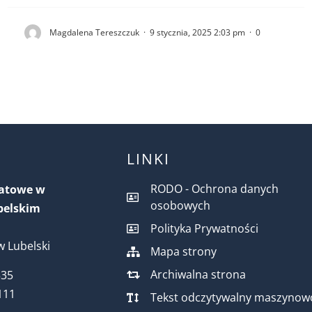
Magdalena Tereszczuk
·
9 stycznia, 2025 2:03 pm
·
0
LINKI
RODO - Ochrona danych
iatowe w
osobowych
belskim
Polityka Prywatności
 Lubelski
Mapa strony
Archiwalna strona
535
111
Tekst odczytywalny maszynow