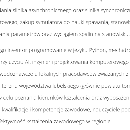
ania silnika asynchronicznego oraz silnika synchro
iotowego, zakup symulatora do nauki spawania, stan
ania parametrów oraz wyciągiem spalin na stanowisku.
 Lego inventor programowanie w języku Python, mechat
rzy użyciu AI, inżynierii projektowania komputerowego
awodoznawcze u lokalnych pracodawców związanych z 
terenu województwa lubelskiego (głównie powiatu tom
 w celu poznania kierunków kształcenia oraz wyposażen
e kwalifikacje i kompetencje zawodowe, nauczyciele po
fektywność kształcenia zawodowego w regionie.