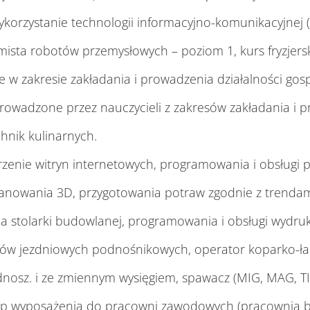
ykorzystanie technologii informacyjno-komunikacyjnej (
mista robotów przemysłowych – poziom 1, kurs fryzjers
e w zakresie zakładania i prowadzenia działalności gosp
rowadzone przez nauczycieli z zakresów zakładania i 
hnik kulinarnych.
orzenie witryn internetowych, programowania i obsługi 
nowania 3D, przygotowania potraw zgodnie z trendami
stolarki budowlanej, programowania i obsługi wydruku
ków jezdniowych podnośnikowych, operator koparko-ł
. i ze zmiennym wysięgiem, spawacz (MIG, MAG, TIG), 
wyposażenia do pracowni zawodowych (pracownia bu