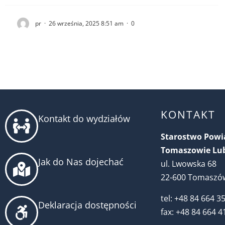
pr
·
26 września, 2025 8:51 am
·
0
KONTAKT
Kontakt do wydziałów
Starostwo Pow
Tomaszowie Lu
Jak do Nas dojechać
ul. Lwowska 68
22-600 Tomaszów
tel: +48 84 664 3
Deklaracja dostępności
fax: +48 84 664 4