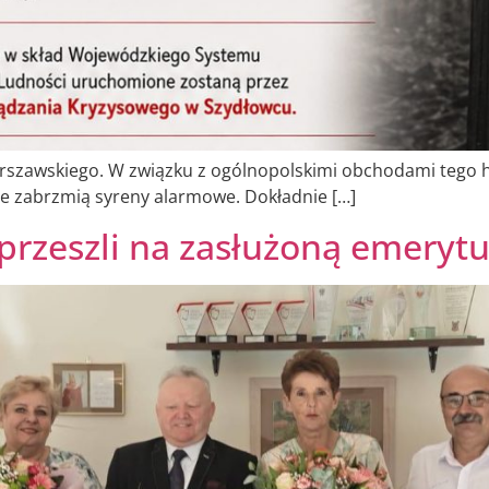
arszawskiego. W związku z ogólnopolskimi obchodami tego h
nie zabrzmią syreny alarmowe. Dokładnie […]
przeszli na zasłużoną emeryt