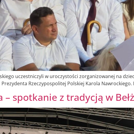
skiego uczestniczyli w uroczystości zorganizowanej na dzi
z Prezydenta Rzeczypospolitej Polskiej Karola Nawrockiego. 
– spotkanie z tradycją w Beł