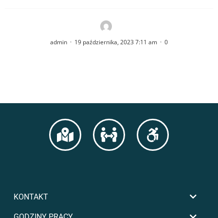
admin
·
19 października, 2023 7:11 am
·
0
KONTAKT
GODZINY PRACY