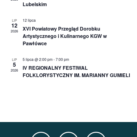
i
Lubelskim
wido
12 lipca
LIP
12
XVI Powiatowy Przegląd Dorobku
2026
Artystycznego i Kulinarnego KGW w
Pawłówce
5 lipca @ 2:00 pm
-
7:00 pm
LIP
5
IV REGIONALNY FESTIWAL
2026
FOLKLORYSTYCZNY IM. MARIANNY GUMIELI