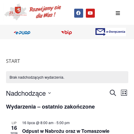
START
Brak nadchodzących wydarzenia.
Wyda
Wy
Nadchodzące
Szukaj
Lista
Wybierz
Wi
Nawig
datę.
Wydarzenia – ostatnio zakończone
na
po
16 lipca @ 8:00 am
-
5:00 pm
LIP
wyszu
16
Odpust w Nabrożu oraz w Tomaszowie
2026