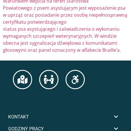
Warunkiem wejścia na teren Starostwa
Powiatowego z psem asystującym jest wyposażenie psa
w uprząż oraz posiadanie przez osobę niepełnosprawną
certyfikatu potwierdzającego
status psa asystującego i zaświadczenia o wykonaniu
wymaganych szczepień weterynaryjnych. W windzie
obecna jest sygnalizacja dźwiękowa z komunikatami
głosowymi oraz panel oznaczony w alfabecie Braille’a.
KONTAKT
GODZINY PRACY