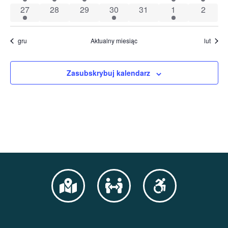
1 wydarzenie
0 wydarzenia
0 wydarzenia
1 wydarzenie
0 wydarzenia
1 wydarzenie
0 wyda
27
28
29
30
31
1
2
gru
Aktualny miesiąc
lut
Zasubskrybuj kalendarz