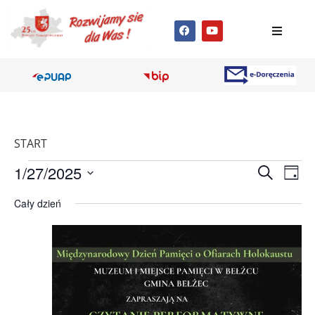
START
Wyda
Wy
1/27/2025
Szukaj
Dzień
Wybierz
Wi
Nawig
datę.
Cały dzień
na
po
wyszu
i
wido