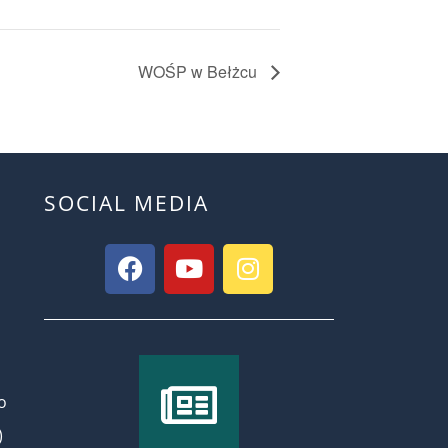
WOŚP w Bełżcu
SOCIAL MEDIA
o
)