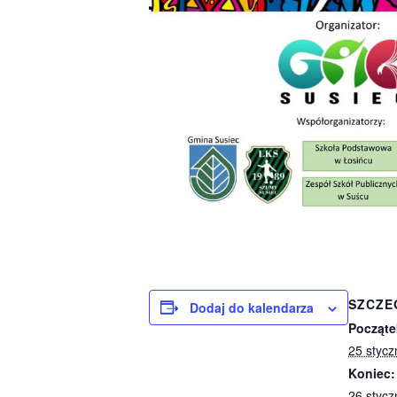
SZCZE
Dodaj do kalendarza
Począte
25 stycz
Koniec:
26 stycz