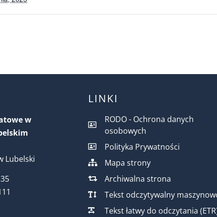
LINKI
RODO - Ochrona danych
iatowe w
osobowych
belskim
Polityka Prywatności
 Lubelski
Mapa strony
Archiwalna strona
535
111
Tekst odczytywalny maszynow
Tekst łatwy do odczytania (ETR