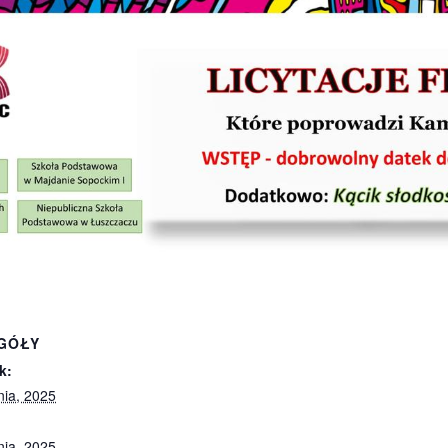
GÓŁY
k:
nia, 2025
nia, 2025