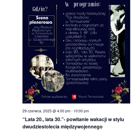
29 czerwca, 2025 @ 4:00 pm
-
10:00 pm
“Lata 20., lata 30.”- powitanie wakacji w stylu
dwudziestolecia międzywojennego