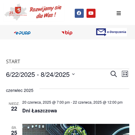
START
Wyda
Wy
6/22/2025
 - 
8/24/2025
Szukaj
Lista
Wybierz
Wi
Nawig
datę.
czerwiec 2025
na
po
20 czerwca, 2025 @ 7:00 pm
-
22 czerwca, 2025 @ 12:00 pm
NIEDZ.
wyszu
22
Dni Łaszczowa
i
ŚR.
wido
25