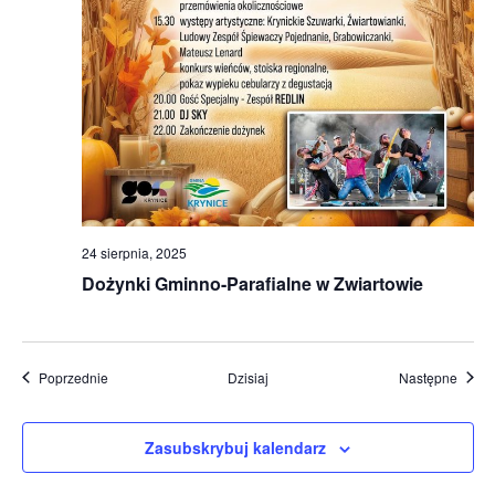
24 sierpnia, 2025
Dożynki Gminno-Parafialne w Zwiartowie
Wydarzenia
Wydar
Poprzednie
Dzisiaj
Następne
Zasubskrybuj kalendarz