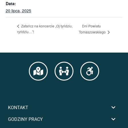
Data:
20 lipca, 2025
Dni Powiatu
Zatańcz na koncercie „Oj tyńdziu,
ryńdziu…”!
Tomaszowskiego
KONTAKT
GODZINY PRACY