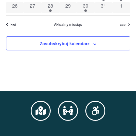
0 wydarzenia
0 wydarzenia
1 wydarzenie
0 wydarzenia
1 wydarzenie
0 wydarzenia
0 wyda
26
27
28
29
30
31
1
kwi
Aktualny miesiąc
cze
Zasubskrybuj kalendarz