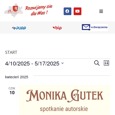
START
Wyda
Wy
4/10/2025
 - 
5/17/2025
Szukaj
Lista
Wybierz
Wi
Nawig
datę.
kwiecień 2025
na
po
CZW.
wyszu
10
i
wido