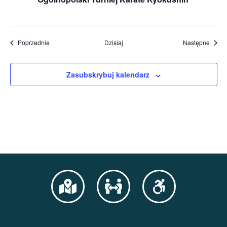
Wydarzenia
Wydar
Poprzednie
Dzisiaj
Następne
Zasubskrybuj kalendarz