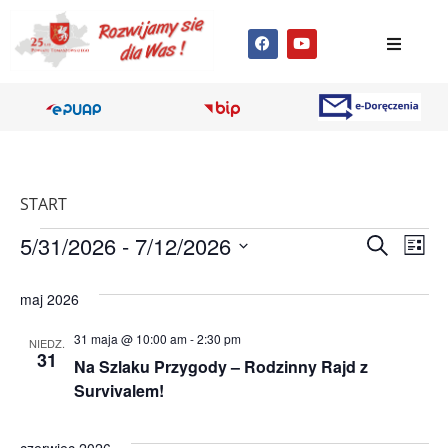
START
Wyda
Wy
5/31/2026
 - 
7/12/2026
Szukaj
Lista
Wybierz
Wi
Nawig
datę.
maj 2026
na
po
31 maja @ 10:00 am
-
2:30 pm
NIEDZ.
wyszu
31
Na Szlaku Przygody – Rodzinny Rajd z
Survivalem!
i
wido