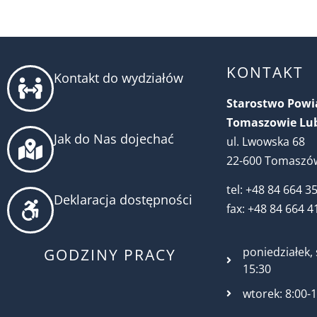
KONTAKT
Kontakt do wydziałów
Starostwo Pow
Tomaszowie Lu
Jak do Nas dojechać
ul. Lwowska 68
22-600 Tomaszów
tel: +48 84 664 3
Deklaracja dostępności
fax: +48 84 664 4
poniedziałek, 
GODZINY PRACY
15:30
wtorek: 8:00-