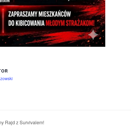
TOR
zowski
y Rajd z Survivalem!