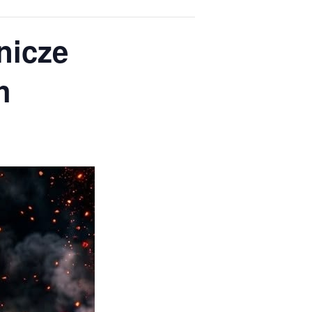
nicze
h