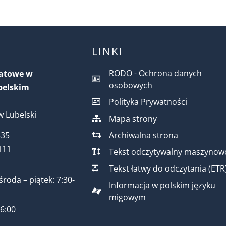
LINKI
RODO - Ochrona danych
iatowe w
osobowych
belskim
Polityka Prywatności
 Lubelski
Mapa strony
Archiwalna strona
535
111
Tekst odczytywalny maszynow
Tekst łatwy do odczytania (ETR
środa – piątek: 7:30-
Informacja w polskim języku
migowym
16:00