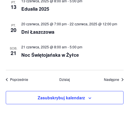
13 czerwca, 2025 @ 8:00 am
-
5:00 pm
PT.
13
Edualia 2025
20 czerwca, 2025 @ 7:00 pm
-
22 czerwca, 2025 @ 12:00 pm
PT.
20
Dni Łaszczowa
21 czerwca, 2025 @ 8:00 am
-
5:00 pm
SOB.
21
Noc Świętojańska w Żyłce
Wydarzenia
Wydar
Poprzednie
Dzisiaj
Następne
Zasubskrybuj kalendarz