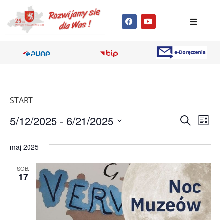
START
Wyda
Wy
5/12/2025
 - 
6/21/2025
Szukaj
Lista
Wybierz
Wi
Nawig
datę.
maj 2025
na
po
SOB.
wyszu
17
i
wido