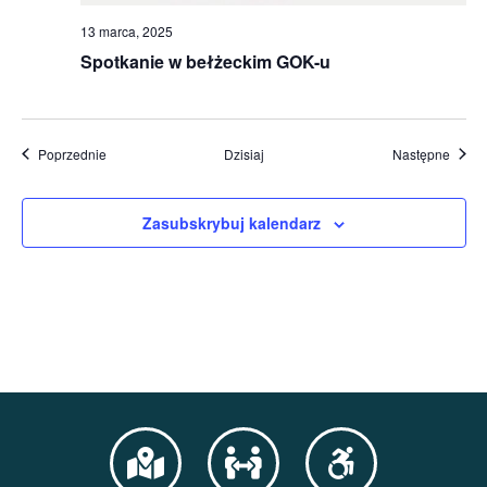
13 marca, 2025
Spotkanie w bełżeckim GOK-u
Wydarzenia
Wydar
Poprzednie
Dzisiaj
Następne
Zasubskrybuj kalendarz