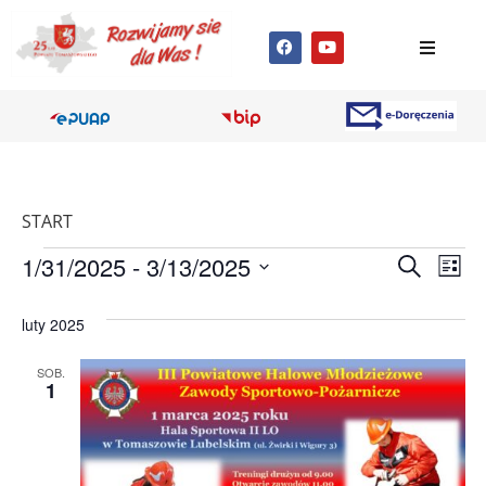
START
Wyda
Wy
1/31/2025
 - 
3/13/2025
Szukaj
Lista
Wybierz
Wi
Nawig
datę.
luty 2025
na
po
SOB.
wyszu
1
i
wido