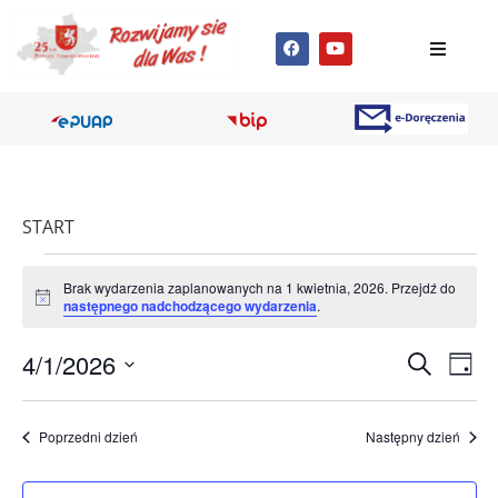
START
Brak wydarzenia zaplanowanych na 1 kwietnia, 2026. Przejdź do
Powiadomienie
następnego nadchodzącego wydarzenia
.
Wyda
Wy
4/1/2026
Szukaj
Dzień
Wybierz
Wi
Nawig
datę.
na
Poprzedni dzień
Następny dzień
po
wyszu