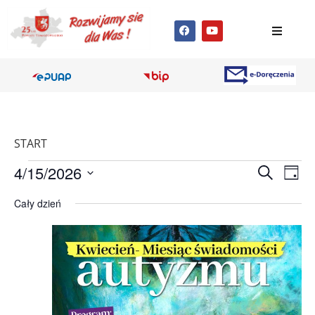
START
Wyda
Wy
4/15/2026
Szukaj
Dzień
Wybierz
Wi
Nawig
datę.
Cały dzień
na
po
wyszu
i
wido