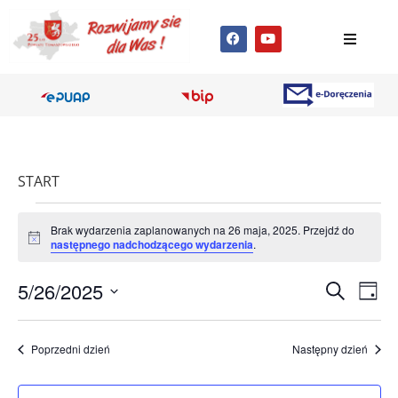
START
Brak wydarzenia zaplanowanych na 26 maja, 2025. Przejdź do
Powiadomienie
następnego nadchodzącego wydarzenia
.
Wyda
Wy
5/26/2025
Szukaj
Dzień
Wybierz
Wi
Nawig
datę.
na
Poprzedni dzień
Następny dzień
po
wyszu