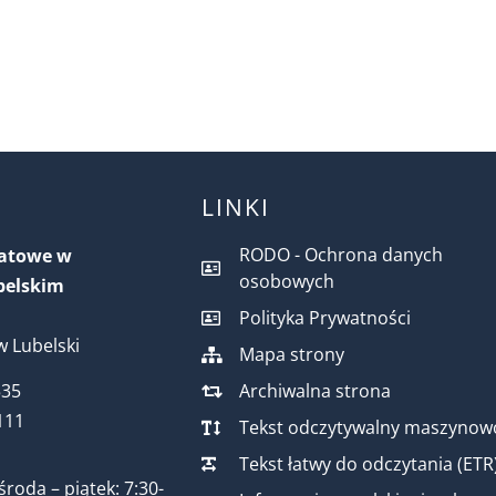
LINKI
RODO - Ochrona danych
iatowe w
osobowych
belskim
Polityka Prywatności
 Lubelski
Mapa strony
Archiwalna strona
535
111
Tekst odczytywalny maszynow
Tekst łatwy do odczytania (ETR
środa – piątek: 7:30-