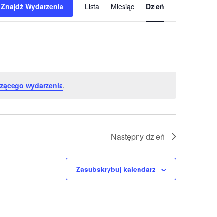
Znajdź Wydarzenia
Lista
Miesiąc
Dzień
Widoki
nawigacja
zącego wydarzenia
.
Następny dzień
Zasubskrybuj kalendarz