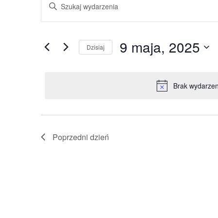
Wpisz
słowo
Nawigacja
kluczowe.
Szukaj
po
wg
słowa
9 maja, 2025
kluczowego
Dzisiaj
wyszukiwaniu
Wydarzenia.
Wybierz
datę.
i
Brak wydarzen
widokach
Poprzedni dzień