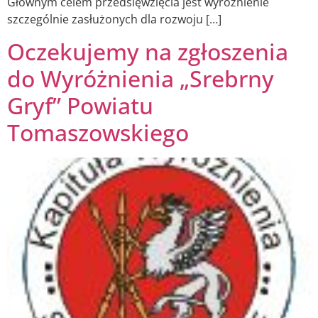
Głównym celem przedsięwzięcia jest wyróżnienie
szczególnie zasłużonych dla rozwoju […]
Oczekujemy na zgłoszenia
do Wyróżnienia „Srebrny
Gryf” Powiatu
Tomaszowskiego