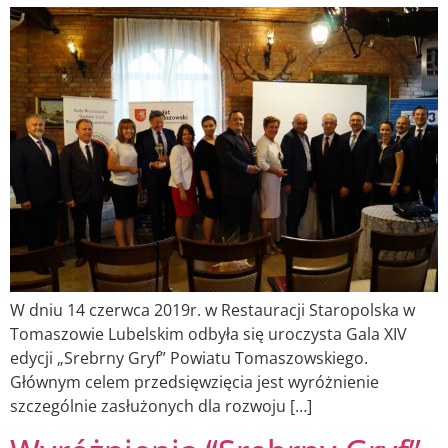
W dniu 14 czerwca 2019r. w Restauracji Staropolska w
Tomaszowie Lubelskim odbyła się uroczysta Gala XIV
edycji „Srebrny Gryf” Powiatu Tomaszowskiego.
Głównym celem przedsięwzięcia jest wyróżnienie
szczególnie zasłużonych dla rozwoju […]