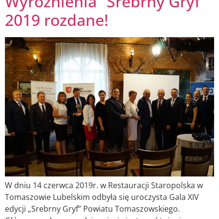
Wyróżnienia “Srebrny Gryf”
2019 rozdane!
W dniu 14 czerwca 2019r. w Restauracji Staropolska w
Tomaszowie Lubelskim odbyła się uroczysta Gala XIV
edycji „Srebrny Gryf” Powiatu Tomaszowskiego.