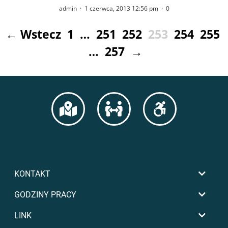
admin
·
1 czerwca, 2013 12:56 pm
·
0
← Wstecz
1
…
251
252
253
254
255
…
257
→
KONTAKT
GODZINY PRACY
LINK