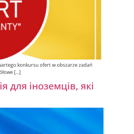
wartego konkursu ofert w obszarze zadań
ółowe […]
ія для іноземців, які