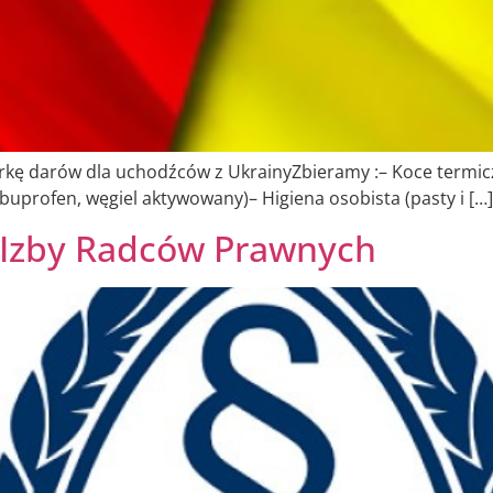
rkę darów dla uchodźców z UkrainyZbieramy :– Koce termic
ibuprofen, węgiel aktywowany)– Higiena osobista (pasty i […]
Izby Radców Prawnych