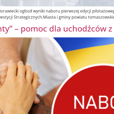
orawiecki ogłosił wyniki naboru pierwszej edycji pilotażo
stycji Strategicznych.Miasta i gminy powiatu tomaszowski
nty” – pomoc dla uchodźców z