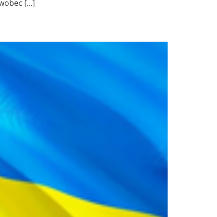
 wobec […]