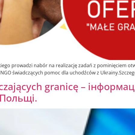
iego prowadzi nabór na realizację zadań z pominięciem ot
i NGO świadczących pomoc dla uchodźców z Ukrainy.Szczeg
czających granicę – інформац
Польщі.