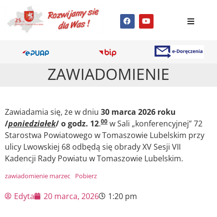
ZAWIADOMIENIE
Zawiadamia się, że w dniu
30 marca
202
6
roku
0
0
/
poniedziałek
/ o godz.
1
2
.
w Sali „konferencyjnej” 72
Starostwa Powiatowego w Tomaszowie Lubelskim przy
ulicy Lwowskiej 68 odbędą się obrady XV Sesji VII
Kadencji Rady Powiatu w Tomaszowie Lubelskim.
zawiadomienie marzec
Pobierz
Edyta
20 marca, 2026
1:20 pm