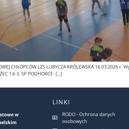
EJ CHŁOPCÓW LZS LUBYCZA KRÓLEWSKA 16.03.2026 r. Wynik
EC 1:6 3. SP PODHORCE- […]
LINKI
RODO - Ochrona danych
iatowe w
osobowych
belskim