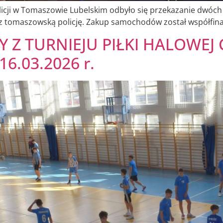
licji w Tomaszowie Lubelskim odbyło się przekazanie dwó
z tomaszowską policję. Zakup samochodów został współfin
Z TURNIEJU PIŁKI HALOWEJ
.03.2026 r.