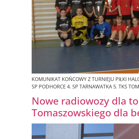
KOMUNIKAT KOŃCOWY Z TURNIEJU PIŁKI HALOWE
SP PODHORCE 4. SP TARNAWATKA 5. TKS TO
Nowe radiowozy dla to
Tomaszowskiego dla b