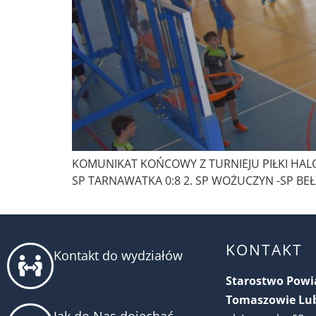
KOMUNIKAT KOŃCOWY Z TURNIEJU PIŁKI HALOW
SP TARNAWATKA 0:8 2. SP WOŻUCZYN -SP BEŁŻ
KONTAKT
Kontakt do wydziałów
Starostwo Pow
Tomaszowie Lu
Jak do Nas dojechać