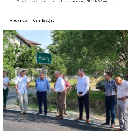
Magdalena Tereszczuk
·
21 października, 2022 6:52 am
·
0
Aktualności
·
Galeria zdjęć