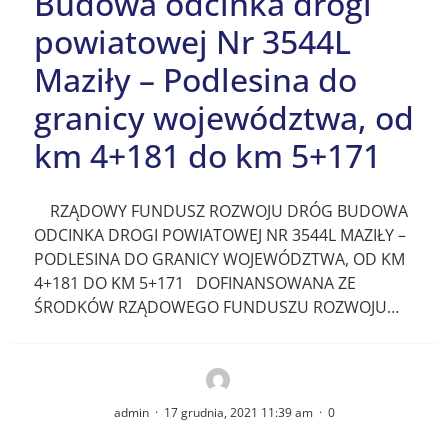
Budowa odcinka drogi
powiatowej Nr 3544L
Maziły – Podlesina do
granicy województwa, od
km 4+181 do km 5+171
RZĄDOWY FUNDUSZ ROZWOJU DRÓG BUDOWA
ODCINKA DROGI POWIATOWEJ NR 3544L MAZIŁY –
PODLESINA DO GRANICY WOJEWÓDZTWA, OD KM
4+181 DO KM 5+171 DOFINANSOWANA ZE
ŚRODKÓW RZĄDOWEGO FUNDUSZU ROZWOJU…
admin
·
17 grudnia, 2021 11:39 am
·
0