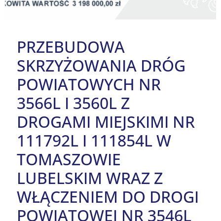
PRZEBUDOWA
SKRZYŻOWANIA DRÓG
POWIATOWYCH NR
3566L I 3560L Z
DROGAMI MIEJSKIMI NR
111792L I 111854L W
TOMASZOWIE
LUBELSKIM WRAZ Z
WŁĄCZENIEM DO DROGI
POWIATOWEJ NR 3546L