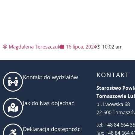
Magdalena Tereszczuk
16 lipca, 2024
10:02 am
KONTAKT
Kontakt do wydziałów
Starostwo Pow
Tomaszowie Lu
Jak do Nas dojechać
ul. Lwowska 68
22-600 Tomaszów
tel: +48 84 664 3
Deklaracja dostępności
fax: +48 84 664 4