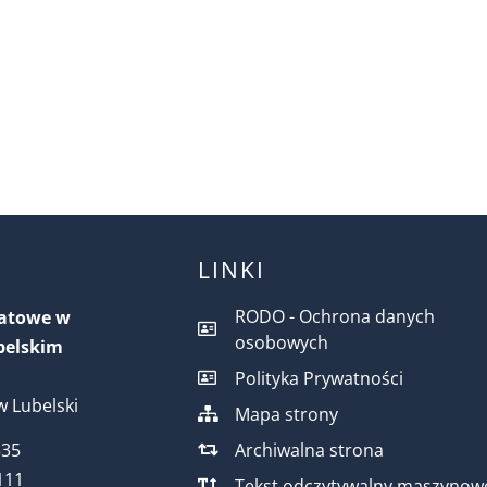
LINKI
RODO - Ochrona danych
iatowe w
osobowych
belskim
Polityka Prywatności
 Lubelski
Mapa strony
Archiwalna strona
535
111
Tekst odczytywalny maszynow