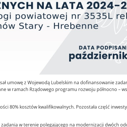
pisał umowę z Wojewodą Lubelskim na dofinansowanie zada
ebenne w ramach Rządowego programu rozwoju północno – w
ości 80% kosztów kwalifikowalnych. Pozostała część inwesty
i zadania w terenie polegającego na modernizacji dwóch od