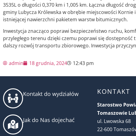
3535L o długości 0,370 km i 1,005 km. Łączna długość dro
gminy Lubycza Królewska w obrębie miejscowości Kornie 
istniejącej nawierzchni pakietem warstw bitumicznych.
Inwestycja znacząco poprawi bezpieczeństwo ruchu, komfo
przyległego terenu dzięki czemu poprawi się dostępność
dalszy rozwój transportu zbiorowego. Inwestycja przyczyni
admin
18 grudnia, 2024
12:43 pm
KONTAKT
Kontakt do wydziałów
Starostwo Pow
Tomaszowie Lu
Jak do Nas dojechać
ul. Lwowska 68
22-600 Tomaszów