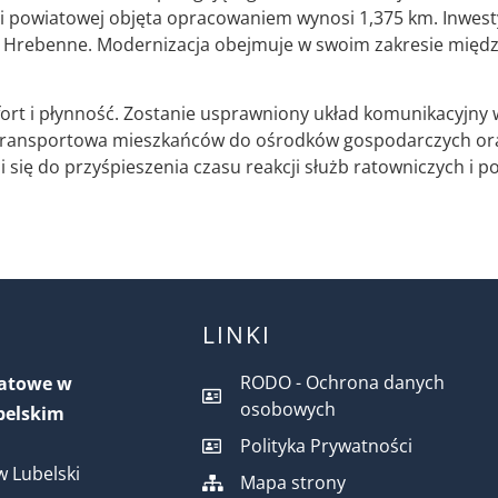
gi powiatowej objęta opracowaniem wynosi 1,375 km. Inwesty
i Hrebenne. Modernizacja obejmuje w swoim zakresie międ
rt i płynność. Zostanie usprawniony układ komunikacyjny w
 transportowa mieszkańców do ośrodków gospodarczych oraz
 się do przyśpieszenia czasu reakcji służb ratowniczych i 
LINKI
RODO - Ochrona danych
iatowe w
osobowych
belskim
Polityka Prywatności
 Lubelski
Mapa strony