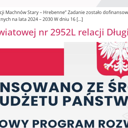
lacji Machnów Stary – Hrebenne” Zadanie zostało dofinan
ych na lata 2024 – 2030 W dniu 16 […]
iatowej nr 2952L relacji Długi