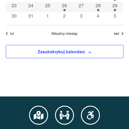
0 wydarzenia
0 wydarzenia
0 wydarzenia
1 wydarzenie
0 wydarzenia
1 wydarzenie
2 wydar
23
24
25
26
27
28
29
0 wydarzenia
0 wydarzenia
0 wydarzenia
0 wydarzenia
0 wydarzenia
0 wydarzenia
0 wyda
30
31
1
2
3
4
5
lut
Aktualny miesiąc
kwi
Zasubskrybuj kalendarz