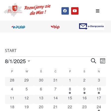
START
Wyda
Wy
8/1/2025
Szukaj
Miesi
Wybierz
Wi
Nawig
datę.
Kalendarz
P
W
Ś
C
P
S
N
na
po
0 wydarzenia
0 wydarzenia
0 wydarzenia
0 wydarzenia
0 wydarzenia
0 wydarzenia
0 wyda
28
29
30
31
1
2
3
Wydarzenia
wyszu
0 wydarzenia
0 wydarzenia
0 wydarzenia
0 wydarzenia
1 wydarzenie
1 wydarzenie
1 wydar
4
5
6
7
8
9
10
i
0 wydarzenia
0 wydarzenia
0 wydarzenia
0 wydarzenia
0 wydarzenia
0 wydarzenia
0 wydar
11
12
13
14
15
16
17
wido
0 wydarzenia
0 wydarzenia
0 wydarzenia
0 wydarzenia
0 wydarzenia
0 wydarzenia
9 wydar
18
19
20
21
22
23
24