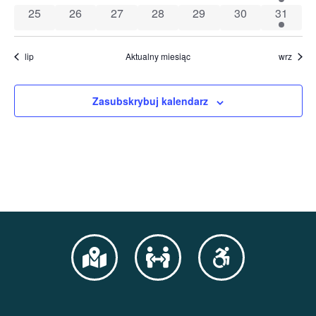
0 wydarzenia
0 wydarzenia
0 wydarzenia
0 wydarzenia
0 wydarzenia
0 wydarzenia
2 wydar
25
26
27
28
29
30
31
lip
Aktualny miesiąc
wrz
Zasubskrybuj kalendarz