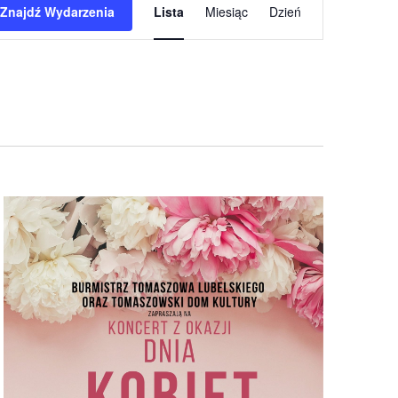
Znajdź Wydarzenia
Lista
Miesiąc
Dzień
Widoki
nawigacja