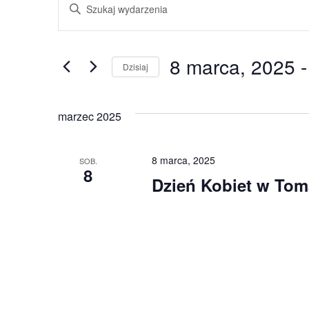
Wpisz
słowo
Nawigacja
kluczowe.
Szukaj
po
wg
słowa
8 marca, 2025
 -
kluczowego
Dzisiaj
wyszukiwaniu
Wydarzenia.
Wybierz
datę.
i
marzec 2025
widokach
8 marca, 2025
SOB.
8
Dzień Kobiet w To