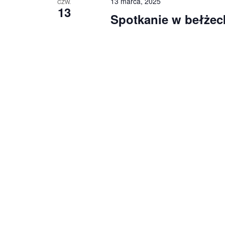
13 marca, 2025
CZW.
13
Spotkanie w bełże