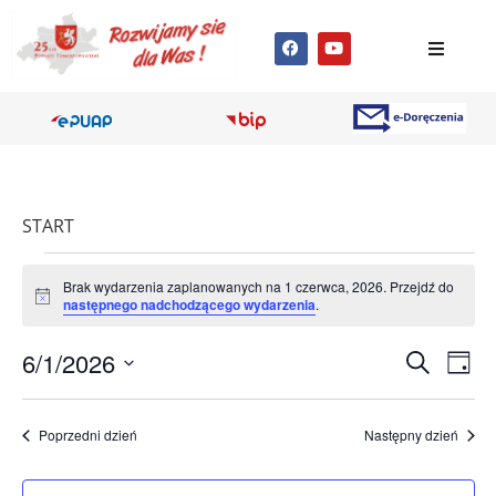
START
Brak wydarzenia zaplanowanych na 1 czerwca, 2026. Przejdź do
Powiadomienie
następnego nadchodzącego wydarzenia
.
Wyda
Wy
6/1/2026
Szukaj
Dzień
Wybierz
Wi
Nawig
datę.
na
Poprzedni dzień
Następny dzień
po
wyszu