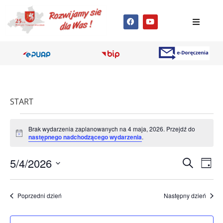
START
Brak wydarzenia zaplanowanych na 4 maja, 2026. Przejdź do
Powiadomienie
następnego nadchodzącego wydarzenia
.
Wyda
Wy
5/4/2026
Szukaj
Dzień
Wybierz
Wi
Nawig
datę.
na
Poprzedni dzień
Następny dzień
po
wyszu