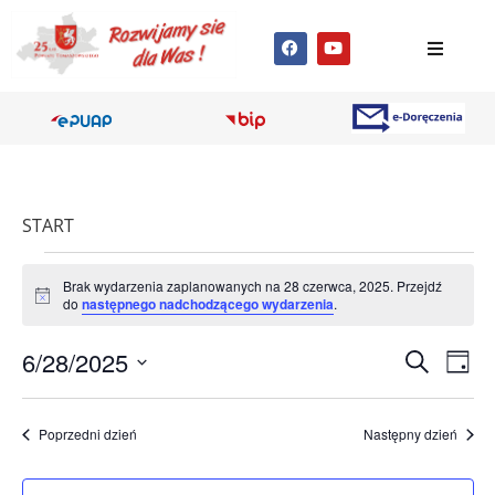
START
Brak wydarzenia zaplanowanych na 28 czerwca, 2025. Przejdź
Powiadomienie
do
następnego nadchodzącego wydarzenia
.
Wyda
Wy
6/28/2025
Szukaj
Dzień
Wybierz
Wi
Nawig
datę.
na
Poprzedni dzień
Następny dzień
po
wyszu