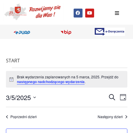
START
Brak wydarzenia zaplanowanych na 5 marca, 2025. Przejdź do
Powiadomienie
następnego nadchodzącego wydarzenia
.
Wyda
Wy
3/5/2025
Szukaj
Dzień
Wybierz
Wi
Nawig
datę.
na
Poprzedni dzień
Następny dzień
po
wyszu