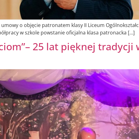
e umowy o objęcie patronatem klasy II Liceum Ogólnokształc
półpracy w szkole powstanie oficjalna klasa patronacka […]
ciom”– 25 lat pięknej tradycji