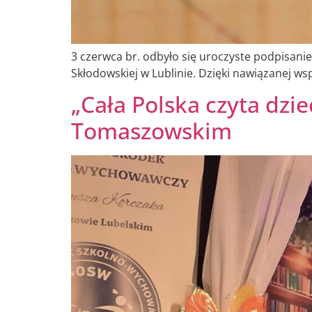
3 czerwca br. odbyło się uroczyste podpisani
Skłodowskiej w Lublinie. Dzięki nawiązanej ws
„Cała Polska czyta dzie
Tomaszowskim