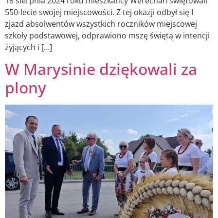
18 sierpnia 2024 roku mieszkańcy Werechań świętowali
550-lecie swojej miejscowości. Z tej okazji odbył się I
zjazd absolwentów wszystkich roczników miejscowej
szkoły podstawowej, odprawiono mszę świętą w intencji
żyjących i […]
W Marysinie dziękowali za
plony