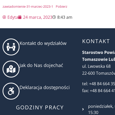
zawiadomienie-31-marzec-2023-1
Pobierz
Edyta
24 marca, 2023
8:43 am
KONTAKT
Kontakt do wydziałów
Starostwo Pow
Tomaszowie Lu
Jak do Nas dojechać
ul. Lwowska 68
22-600 Tomaszów
tel: +48 84 664 3
Deklaracja dostępności
fax: +48 84 664 4
poniedziałek, 
GODZINY PRACY
15:30