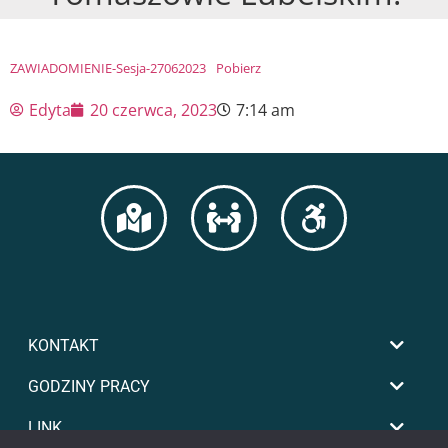
ZAWIADOMIENIE-Sesja-27062023
Pobierz
Edyta
20 czerwca, 2023
7:14 am
KONTAKT
GODZINY PRACY
LINK