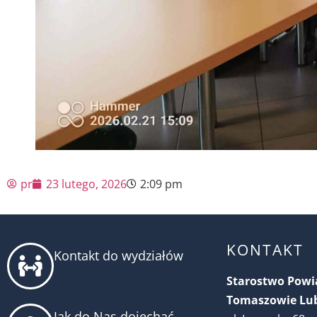
pr
23 lutego, 2026
2:09 pm
KONTAKT
Kontakt do wydziałów
Starostwo Pow
Tomaszowie Lu
Jak do Nas dojechać