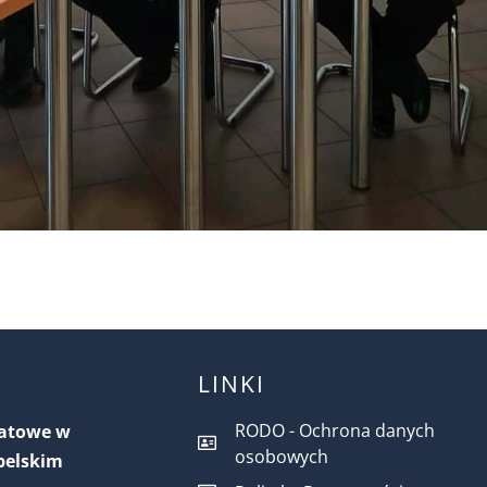
LINKI
RODO - Ochrona danych
iatowe w
osobowych
belskim