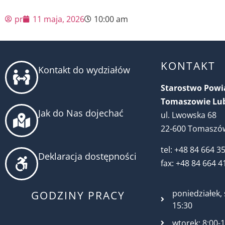
pr
11 maja, 2026
10:00 am
KONTAKT
Kontakt do wydziałów
Starostwo Pow
Tomaszowie Lu
Jak do Nas dojechać
ul. Lwowska 68
22-600 Tomaszów
tel: +48 84 664 3
Deklaracja dostępności
fax: +48 84 664 4
poniedziałek, 
GODZINY PRACY
15:30
wtorek: 8:00-