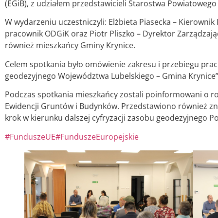
(EGiB), z udziałem przedstawicieli Starostwa Powiatowe
W wydarzeniu uczestniczyli: Elżbieta Piasecka – Kierowni
pracownik ODGiK oraz Piotr Pliszko – Dyrektor Zarządzaj
również mieszkańcy Gminy Krynice.
Celem spotkania było omówienie zakresu i przebiegu prac
geodezyjnego Województwa Lubelskiego – Gmina Krynice”,
Podczas spotkania mieszkańcy zostali poinformowani o ro
Ewidencji Gruntów i Budynków. Przedstawiono również znacz
krok w kierunku dalszej cyfryzacji zasobu geodezyjnego 
#FunduszeUE
#FunduszeEuropejskie