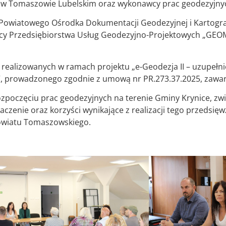
go w Tomaszowie Lubelskim oraz wykonawcy prac geodezyjny
k Powiatowego Ośrodka Dokumentacji Geodezyjnej i Kartogra
ący Przedsiębiorstwa Usług Geodezyjno-Projektowych „GEOMIA
 realizowanych w ramach projektu „e-Geodezja II – uzupełn
 prowadzonego zgodnie z umową nr PR.273.37.2025, zawart
zpoczęciu prac geodezyjnych na terenie Gminy Krynice, zw
enie oraz korzyści wynikające z realizacji tego przedsięwz
Powiatu Tomaszowskiego.