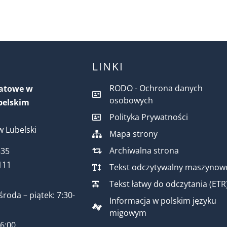
LINKI
RODO - Ochrona danych
iatowe w
osobowych
belskim
Polityka Prywatności
 Lubelski
Mapa strony
Archiwalna strona
535
111
Tekst odczytywalny maszynow
Tekst łatwy do odczytania (ETR
środa – piątek: 7:30-
Informacja w polskim języku
migowym
16:00