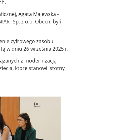
ch.
ficznej, Agata Majewska -
R” Sp. z o.o. Obecni byli
ienie cyfrowego zasobu
ą w dniu 26 września 2025 r.
iązanych z modernizacją
ięcia, które stanowi istotny