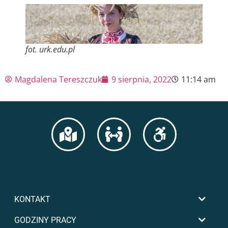
fot. urk.edu.pl
Magdalena Tereszczuk
9 sierpnia, 2022
11:14 am
KONTAKT
GODZINY PRACY