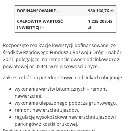
DOFINANSOWANIE –
980 166,76 zł
CAŁKOWITA WARTOŚĆ
1 225 208,45
INWESTYCJI –
zł
Rozpoczęto realizację inwestycji dofinansowanej ze
środków Rządowego Funduszu Rozwoju Dróg – nabór
2023, polegającej na remoncie dwóch odcinków drogi
powiatowej nr 3544L w miejscowości Chyże.
Zakres robót na przedmiotowych odcinkach obejmuje:
wykonanie warstw bitumicznych – remont
nawierzchni,
wykonanie ulepszonego pobocza gruntowego,
remont nawierzchni zjazdów,
regulację wysokościowa nawierzchni zjazdów i
parkingów z kostki brukowej,
Realizowana inwestycja znacząco poprawi