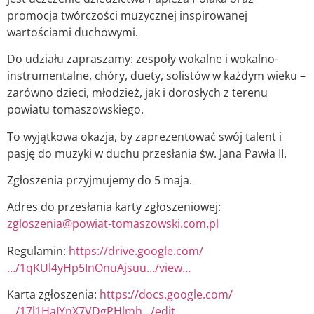
promocja twórczości muzycznej inspirowanej
wartościami duchowymi.
Do udziału zapraszamy: zespoły
wokalne i wokalno-
instrumentalne, chóry, duety, solistów w każdym wieku –
zarówno dzieci, młodzież, jak i dorosłych z terenu
powiatu tomaszowskiego.
To wyjątkowa okazja, by zaprezentować swój talent i
pasję do muzyki w duchu przesłania św. Jana Pawła II.
Zgłoszenia przyjmujemy do 5 maja.
Adres do przesłania karty zgłoszeniowej:
zgloszenia@powiat-tomaszowski.com.pl
Regulamin:
https://drive.google.com/
…/1qKUl4yHp5InOnuAjsuu…/view…
Karta zgłoszenia:
https://docs.google.com/
…/17l1HaIYnX7VDgPHlmh…/edit…