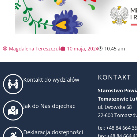
Magdalena Tereszczuk
10 maja, 2024
10:45 am
KONTAKT
Kontakt do wydziałów
Starostwo Pow
Tomaszowie Lu
Jak do Nas dojechać
ul. Lwowska 68
22-600 Tomaszów
tel: +48 84 664 3
Deklaracja dostępności
fax: +48 84 664 4