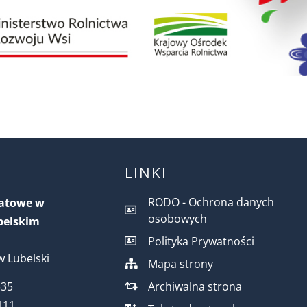
LINKI
RODO - Ochrona danych
iatowe w
osobowych
belskim
Polityka Prywatności
 Lubelski
Mapa strony
Archiwalna strona
535
111