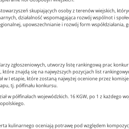
stowarzyszeń skupiających osoby z terenów wiejskich, któr
linarnych, działalność wspomagająca rozwój wspólnot i społe
 regionalnej, upowszechnianie i rozwój form współdziałania,
ularzy zgłoszeniowych, utworzy listę rankingową prac konku
 które znajdą się na najwyższych pozycjach list rankingo
ł w I etapie, które zostaną najwyżej ocenione przez komi
pu, tj. półfinału konkursu.
dział w półfinałach wojewódzkich. 16 KGW, po 1 z każdego w
nopolskiego.
sperta kulinarnego oceniają potrawę pod względem kompozyc