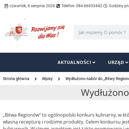
czwartek, 6 sierpnia 2026
Telefon: 084 66933442
Godziny pra
AKTUALNOŚCI
URZĄD
Strona główna
Wpisy
Wydłużono nabór do „Bitwy Regio
Wydłużono 
„Bitwa Regionów” to ogólnopolski konkurs kulinarny, w k
własną recepturę i rodzime produkty. Celem konkursu jes
kulinarnych. Ważnym aspektem jest także promowanie i w