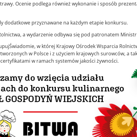
rawy. Ocenie podlega również wykonanie i sposób prezenta
dy dodatkowe przyznawane na każdym etapie konkursu.
lnictwa, a wydarzenie odbywa się pod patronatem Ministra
KupujŚwiadomie, w której Krajowy Ośrodek Wsparcia Rolnict
worzonych w Polsce i z użyciem krajowych surowców, a takż
certyfikatami w ramach systemów jakości żywności.