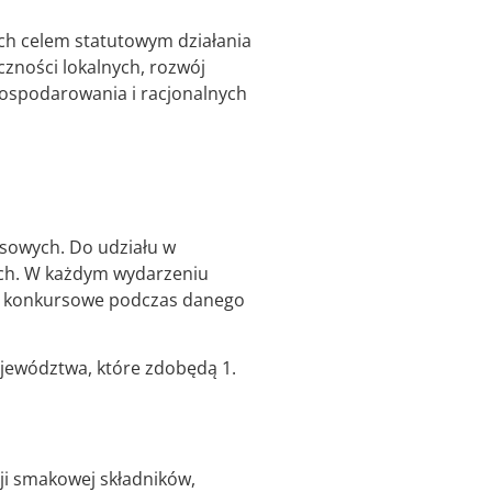
ych celem statutowym działania
czności lokalnych, rozwój
 gospodarowania i racjonalnych
rsowych. Do udziału w
wych. W każdym wydarzeniu
sje konkursowe podczas danego
ojewództwa, które zdobędą 1.
ji smakowej składników,