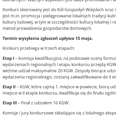
Konkurs skierowany jest do Kół Gospodyń Wiejskich oraz 
jest m.in. promocja i pielęgnowanie lokalnych tradycji ku
kultury ludowej, w tym w szczególności kultury lokalnej i
metod prowadzenia gospodarstw domowych.
Termin wysyłania zgłoszeń upływa 15 maja.
Konkurs przebiega w trzech etapach:
Etap I
– Komisja kwalifikacyjna, na podstawie oceny form
wydarzeniach regionalnych I etapu konkursu przejdą KGW,
weźmie udział maksymalnie 20 KGW. Zespoły biorące udzia
wydarzenia regionalnego, zostaną zakwalifikowane do II eta
Etap II
– KGW, które zajmą 1. miejsce w powiecie, biorą u
miejsce w II etapie konkursu, kwalifikuje się do finału ogól
Etap III
– Finał z udziałem 16 KGW.
Komisje i jury konkursowe składające się z lokalnego ek