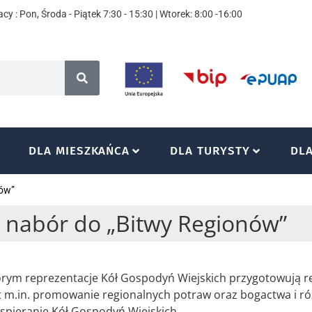
cy : Pon, Środa - Piątek 7:30 - 15:30 | Wtorek: 8:00 -16:00
DLA MIESZKAŃCA
DLA TURYSTY
DL
nów”
nabór do „Bitwy Regionów”
tórym reprezentacje Kół Gospodyń Wiejskich przygotowują r
t m.in. promowanie regionalnych potraw oraz bogactwa i ró
spieranie Kół Gospodyń Wiejskich.