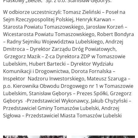
Piaskowy „Bełżec” Sp. z o.o. Stanisław Gęborys.
W odbiorze uczestniczyli: Tomasz Zieliński – Poseł na
Sejm Rzeczypospolitej Polskiej, Henryk Karwan –
Starosta Powiatu Tomaszowskiego, Jarosław Korzeń –
Wicestarosta Powiatu Tomaszowskiego, Robert Bondyra
– Radny Sejmiku Województwa Lubelskiego, Andrzej
Dmitroca – Dyrektor Zarządu Dróg Powiatowych,
Grzegorz Mazik – Z-ca Dyrektora ZDP w Tomaszowie
Lubelskim, Hubert Bartecki – Dyrektor Wydziału
Komunikacji i Drogownictwa, Dorota Fornalska –
Inspektor Nadzoru Inwestorskiego, Mateusz Szaruga –
p.o. Kierownika Obwodu Drogowego nr 1 w Tomaszowie
Lubelskim, Stanisław Gęborys – Prezes Spółki, Grzegorz
Gęborys -Przedstawiciel Wykonawcy, Jakub Chyżyński –
Przedstawiciel Gminy Tomaszów Lubelski, Andrzej
Sigłowa – Przedstawiciel Miasta Tomaszów Lubelski