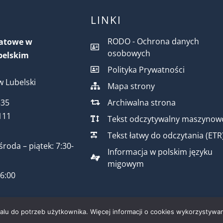
LINKI
RODO - Ochrona danych
iatowe w
osobowych
belskim
Polityka Prywatności
 Lubelski
Mapa strony
Archiwalna strona
535
111
Tekst odczytywalny maszynow
Tekst łatwy do odczytania (ETR
środa – piątek: 7:30-
Informacja w polskim języku
migowym
16:00
talu do potrzeb użytkownika. Więcej informacji o cookies wykorzystywan
k i używany - zarejestrować w urzędzie.
. 