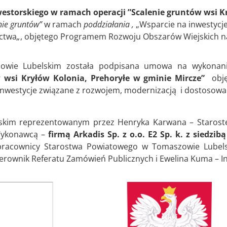
westorskiego w ramach operacji ”Scalenie gruntów wsi K
nie gruntów”
w ramach
poddziałania ,
„Wsparcie na inwestycj
ictwa
„
, objętego Programem Rozwoju Obszarów Wiejskich na
owie Lubelskim została podpisana umowa na wykonan
 wsi Kryłów Kolonia, Prehoryłe w gminie Mircze”
objęt
 inwestycje związane z rozwojem, modernizacją i dostosowa
im reprezentowanym przez Henryka Karwana – Starostę
 Wykonawcą –
firmą Arkadis Sp. z o.o. E2 Sp. k. z siedzi
pracownicy Starostwa Powiatowego w Tomaszowie Lubelski
– Kierownik Referatu Zamówień Publicznych i Ewelina Kuma 