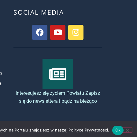
SOCIAL MEDIA
o
)
Interesujesz się życiem Powiatu Zapisz
się do newslettera i bądź na bieżąco
ych na Portalu znajdziesz w naszej Polityce Prywatności.
Ok
Copyright by powiat-tomaszowski.com.pl
- - Pamiętaj, żeby każdy kupiony pojazd - 