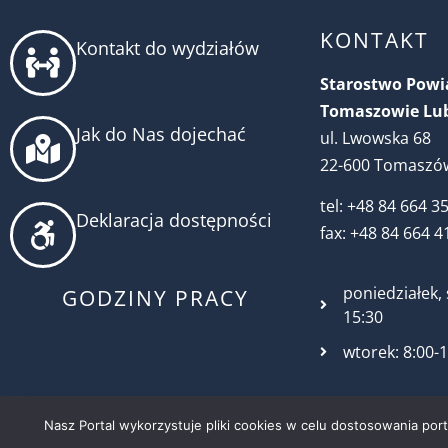
KONTAKT
Kontakt do wydziałów
Starostwo Pow
Tomaszowie Lu
Jak do Nas dojechać
ul. Lwowska 68
22-600 Tomaszów
tel: +48 84 664 3
Deklaracja dostępności
fax: +48 84 664 4
poniedziałek, 
GODZINY PRACY
15:30
wtorek: 8:00-
Nasz Portal wykorzystuje pliki cookies w celu dostosowania por
kupiony pojazd - zarówno nowy z salonu, ja