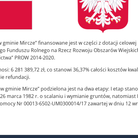
w gminie Mircze” finansowane jest w części z dotacji celo
go Funduszu Rolnego na Rzecz Rozwoju Obszarów Wiejskich 
nictwa” PROW 2014-2020.
: 6 281 389,72 zł, co stanowi 36,37% całości kosztów kwali
e refundacji.
 w gminie Mircze” podzielona jest na dwa etapy: I etap sta
 26 marca 1982 r. o scalaniu i wymianie gruntów, natomiast
 pomocy Nr 00013-6502-UM0300014/17 zawartej w dniu 12 